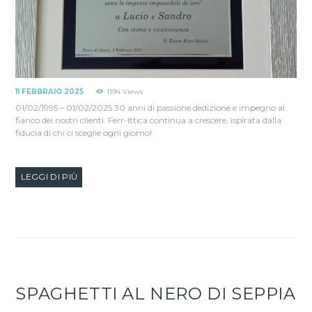
11 FEBBRAIO 2025
1194
Views
01/02/1995 – 01/02/2025 30 anni di passione dedizione e impegno al
fianco dei nostri clienti. Ferr-Ittica continua a crescere, ispirata dalla
fiducia di chi ci sceglie ogni giorno!
LEGGI DI PIÙ
SPAGHETTI AL NERO DI SEPPIA