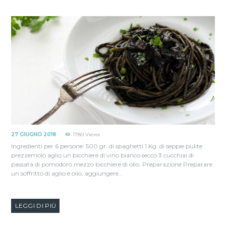
27 GIUGNO 2018
1780
Views
Ingredienti per 6 persone: 500 gr. di spaghetti 1 Kg. di seppie pulite
prezzemolo aglio un bicchiere di vino bianco secco 3 cucchiai di
passata di pomodoro mezzo bicchiere di olio. Preparazione Preparare
un soffritto di aglio e olio, aggiungere...
LEGGI DI PIÙ