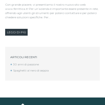
Con grande piacere, vi presentiamo il nostro nuovo sito web
www.ferrittica.it! Per un’azienda è importante essere presente in rete,
offrendo agli utenti gli strumenti per poterci contattare e per poterci
chiedere soluzioni specifiche. Per...
LEGGI DI PIÙ
ARTICOLI RECENTI
30 anni di passione
Spaghetti al nero di seppia